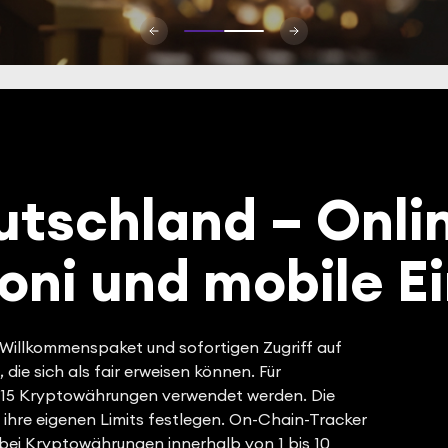
utschland – Onli
oni und mobile Ei
 Willkommenspaket und sofortigen Zugriff auf
 die sich als fair erweisen können. Für
 15 Kryptowährungen verwendet werden. Die
ihre eigenen Limits festlegen. On-Chain-Tracker
bei Kryptowährungen innerhalb von 1 bis 10