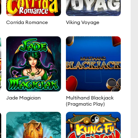
Corrida Romance
Viking Voyage
aufbewahren
Jade Magician
Multihand Blackjack
(Pragmatic Play)