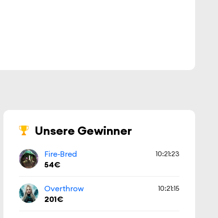
Unsere Gewinner
Ancira
10:21:37
124€
Fire-Bred
10:21:23
54€