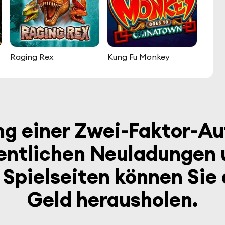
Raging Rex
Kung Fu Monkey
ng einer Zwei-Faktor-Au
entlichen Neuladungen 
Spielseiten können Sie
Geld herausholen.