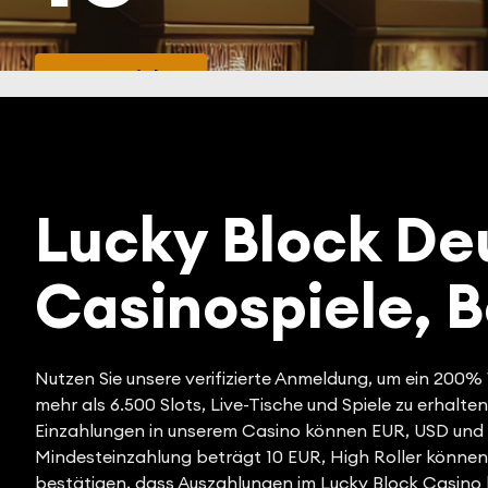
Jetzt spielen
Lucky Block De
Casinospiele, B
Nutzen Sie unsere verifizierte Anmeldung, um ein 200%
mehr als 6.500 Slots, Live-Tische und Spiele zu erhalten,
Einzahlungen in unserem Casino können EUR, USD und
Mindesteinzahlung beträgt 10 EUR, High Roller können 
bestätigen, dass Auszahlungen im Lucky Block Casino 