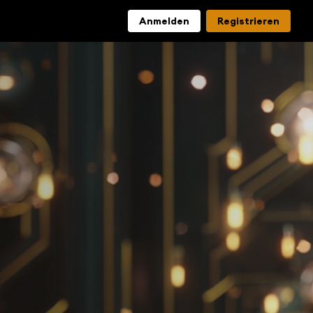
Anmelden
Registrieren