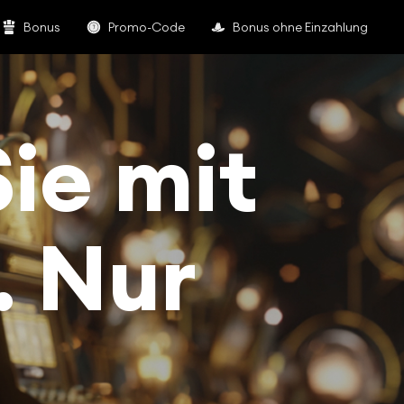
Bonus
Promo-Code
Bonus ohne Einzahlung
ie mit
. Nur