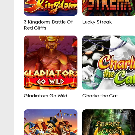
Einrichtungsanweisungen
Gebühren und Limits
3 Kingdoms Battle Of
Lucky Streak
Sichere Verifizierung
Red Cliffs
Sicherheit, die Sie verwalten
Leistung
Luckyblock VIP-Programm
Sicherheit und Fairplay
Wie wir Ihr Geld und Ihre Informationen sicher 
Verantwortungsvolles Spielen
Gladiators Go Wild
Charlie the Cat
Tipps für Krypto-Player